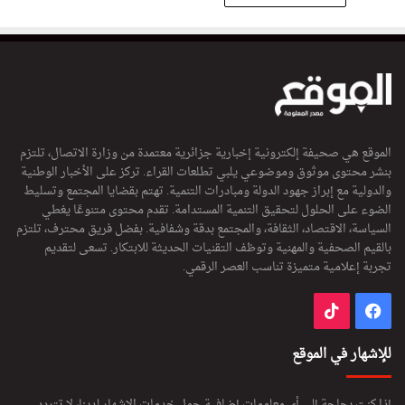
الموقع هي صحيفة إلكترونية إخبارية جزائرية معتمدة من وزارة الاتصال، تلتزم
بنشر محتوى موثوق وموضوعي يلبي تطلعات القراء. تركز على الأخبار الوطنية
والدولية مع إبراز جهود الدولة ومبادرات التنمية. تهتم بقضايا المجتمع وتسليط
الضوء على الحلول لتحقيق التنمية المستدامة. تقدم محتوى متنوعًا يغطي
السياسة، الاقتصاد، الثقافة، والمجتمع بدقة وشفافية. بفضل فريق محترف، تلتزم
بالقيم الصحفية والمهنية وتوظف التقنيات الحديثة للابتكار. تسعى لتقديم
تجربة إعلامية متميزة تناسب العصر الرقمي.
فيسبوك
‫TikTok
للإشهار في الموقع
إذا كنت بحاجة إلى أي معلومات إضافية حول خدمات الإشهار لدينا، لا تتردد