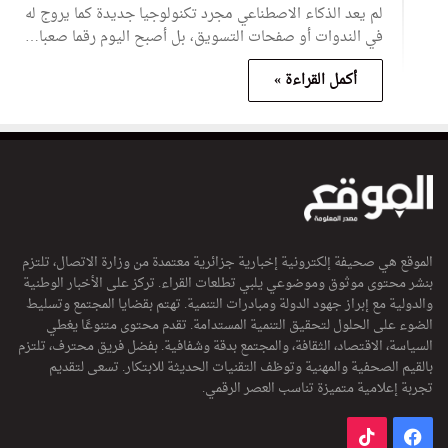
لم يعد الذكاء الاصطناعي مجرد تكنولوجيا جديدة كما يروج له
في الندوات أو صفحات التسويق، بل أصبح اليوم رقما صعبا…
أكمل القراءة »
الموقع هي صحيفة إلكترونية إخبارية جزائرية معتمدة من وزارة الاتصال، تلتزم
بنشر محتوى موثوق وموضوعي يلبي تطلعات القراء. تركز على الأخبار الوطنية
والدولية مع إبراز جهود الدولة ومبادرات التنمية. تهتم بقضايا المجتمع وتسليط
الضوء على الحلول لتحقيق التنمية المستدامة. تقدم محتوى متنوعًا يغطي
السياسة، الاقتصاد، الثقافة، والمجتمع بدقة وشفافية. بفضل فريق محترف، تلتزم
بالقيم الصحفية والمهنية وتوظف التقنيات الحديثة للابتكار. تسعى لتقديم
تجربة إعلامية متميزة تناسب العصر الرقمي.
فيسبوك
‫TikTok