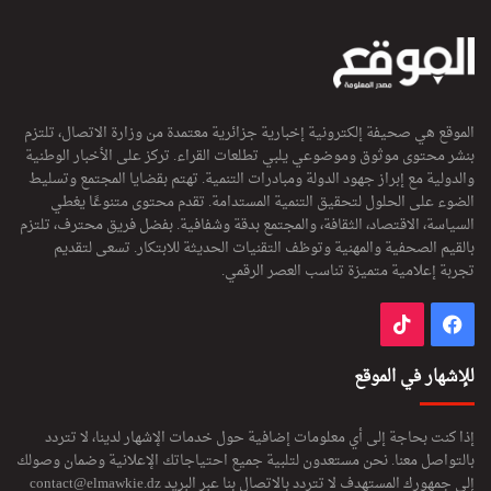
الموقع هي صحيفة إلكترونية إخبارية جزائرية معتمدة من وزارة الاتصال، تلتزم
بنشر محتوى موثوق وموضوعي يلبي تطلعات القراء. تركز على الأخبار الوطنية
والدولية مع إبراز جهود الدولة ومبادرات التنمية. تهتم بقضايا المجتمع وتسليط
الضوء على الحلول لتحقيق التنمية المستدامة. تقدم محتوى متنوعًا يغطي
السياسة، الاقتصاد، الثقافة، والمجتمع بدقة وشفافية. بفضل فريق محترف، تلتزم
بالقيم الصحفية والمهنية وتوظف التقنيات الحديثة للابتكار. تسعى لتقديم
تجربة إعلامية متميزة تناسب العصر الرقمي.
فيسبوك
‫TikTok
للإشهار في الموقع
إذا كنت بحاجة إلى أي معلومات إضافية حول خدمات الإشهار لدينا، لا تتردد
بالتواصل معنا. نحن مستعدون لتلبية جميع احتياجاتك الإعلانية وضمان وصولك
إلى جمهورك المستهدف لا تتردد بالاتصال بنا عبر البريد
contact@elmawkie.dz