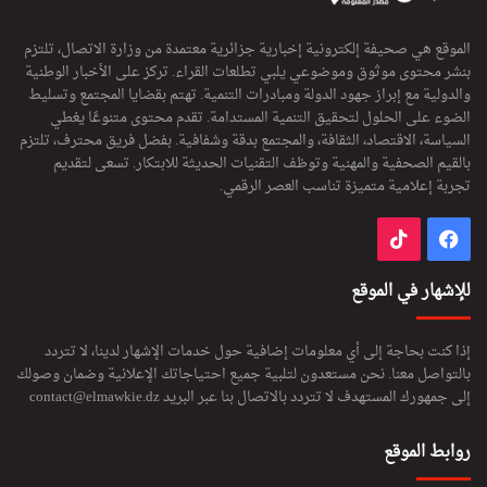
الموقع هي صحيفة إلكترونية إخبارية جزائرية معتمدة من وزارة الاتصال، تلتزم
بنشر محتوى موثوق وموضوعي يلبي تطلعات القراء. تركز على الأخبار الوطنية
والدولية مع إبراز جهود الدولة ومبادرات التنمية. تهتم بقضايا المجتمع وتسليط
الضوء على الحلول لتحقيق التنمية المستدامة. تقدم محتوى متنوعًا يغطي
السياسة، الاقتصاد، الثقافة، والمجتمع بدقة وشفافية. بفضل فريق محترف، تلتزم
بالقيم الصحفية والمهنية وتوظف التقنيات الحديثة للابتكار. تسعى لتقديم
تجربة إعلامية متميزة تناسب العصر الرقمي.
فيسبوك
‫TikTok
للإشهار في الموقع
إذا كنت بحاجة إلى أي معلومات إضافية حول خدمات الإشهار لدينا، لا تتردد
بالتواصل معنا. نحن مستعدون لتلبية جميع احتياجاتك الإعلانية وضمان وصولك
إلى جمهورك المستهدف لا تتردد بالاتصال بنا عبر البريد
contact@elmawkie.dz
روابط الموقع