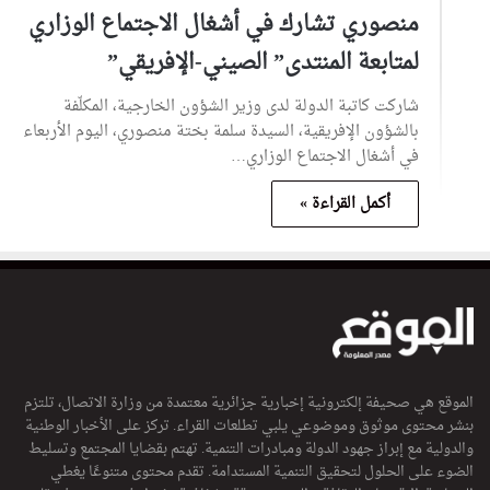
منصوري تشارك في أشغال الاجتماع الوزاري
لمتابعة المنتدى” الصيني-الإفريقي”
شاركت كاتبة الدولة لدى وزير الشؤون الخارجية، المكلّفة
بالشؤون الإفريقية، السيدة سلمة بختة منصوري، اليوم الأربعاء
في أشغال الاجتماع الوزاري…
أكمل القراءة »
الموقع هي صحيفة إلكترونية إخبارية جزائرية معتمدة من وزارة الاتصال، تلتزم
بنشر محتوى موثوق وموضوعي يلبي تطلعات القراء. تركز على الأخبار الوطنية
والدولية مع إبراز جهود الدولة ومبادرات التنمية. تهتم بقضايا المجتمع وتسليط
الضوء على الحلول لتحقيق التنمية المستدامة. تقدم محتوى متنوعًا يغطي