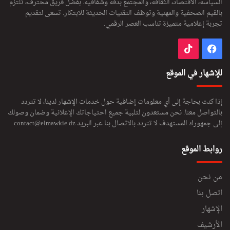
السياسة، الاقتصاد، الثقافة، والمجتمع بدقة وشفافية. بفضل فريق محترف، تلتزم
بالقيم الصحفية والمهنية وتوظف التقنيات الحديثة للابتكار. تسعى لتقديم
تجربة إعلامية متميزة تناسب العصر الرقمي.
فيسبوك
‫TikTok
للإشهار في الموقع
إذا كنت بحاجة إلى أي معلومات إضافية حول خدمات الإشهار لدينا، لا تتردد
بالتواصل معنا. نحن مستعدون لتلبية جميع احتياجاتك الإعلانية وضمان وصولك
إلى جمهورك المستهدف لا تتردد بالاتصال بنا عبر البريد
contact@elmawkie.dz
روابط الموقع
من نحن
اتصل بنا
الإشهار
الأرشيف