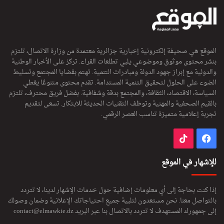
الموقع هي صحيفة إلكترونية إخبارية جزائرية معتمدة من وزارة الاتصال، تلتزم
بنشر محتوى موثوق وموضوعي يلبي تطلعات القراء. تركز على الأخبار الوطنية
والدولية مع إبراز جهود الدولة ومبادرات التنمية. تهتم بقضايا المجتمع وتسليط
الضوء على الحلول لتحقيق التنمية المستدامة. تقدم محتوى متنوعًا يغطي
السياسة، الاقتصاد، الثقافة، والمجتمع بدقة وشفافية. بفضل فريق محترف، تلتزم
بالقيم الصحفية والمهنية وتوظف التقنيات الحديثة للابتكار. تسعى لتقديم
تجربة إعلامية متميزة تناسب العصر الرقمي.
فيسبوك
‫TikTok
للإشهار في الموقع
إذا كنت بحاجة إلى أي معلومات إضافية حول خدمات الإشهار لدينا، لا تتردد
بالتواصل معنا. نحن مستعدون لتلبية جميع احتياجاتك الإعلانية وضمان وصولك
إلى جمهورك المستهدف لا تتردد بالاتصال بنا عبر البريد
contact@elmawkie.dz