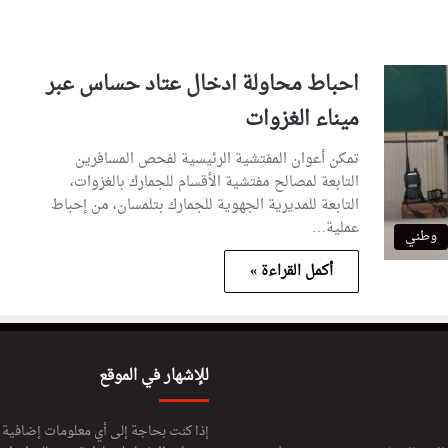
احباط محاولة ادخال عتاد حساس عبر
ميناء الغزوات
تمكن أعوان المفتشية الرئيسية لفحص المسافرين
التابعة لمصالح مفتشية الأقسام للجمارك بالغزوات،
التابعة للمديرية الجهوية للجمارك بتلمسان، من إحباط
عملية…
وطني
أكمل القراءة »
للإشهار في الموقع
إذا كنت بحاجة إلى أي معلومات إضافية