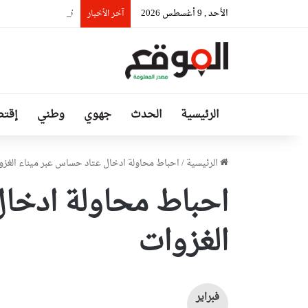
الأحد , 9 أغسطس 2026
تواصل أشغال تطوير وصيانة شبكة
آخر الأخبار
الرئيسية
الحدث
جهوي
وطني
إقتص
الرئيسية
/
احباط محاولة ادخال عتاد حساس عبر ميناء الغزو
احباط محاولة ادخال
الغزوات
فبراير