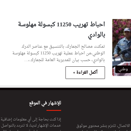
احباط تهريب 11250 كبسولة مهلوسة
بالوادي
تمكنت مصالح الجمارك، بالتنسيق مع عناصر الدرك
الوطني،من احباط عملية تهريب 11250 كبسولة مهلوسة
بالوادي، حسب بيان للمديرية العامة للجمارك.،…
وطني
أكمل القراءة »
للإشهار في الموقع
إذا كنت بحاجة إلى أي معلومات إضافية
خدمات الإشهار لدينا، لا تتردد بالتواصل م
 الاتصال، تلتزم بنشر محتوى موثوق