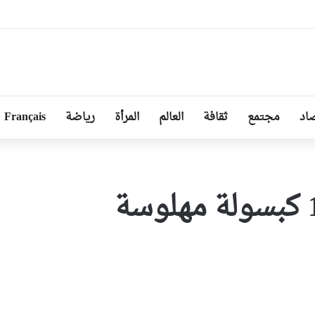
ل من طرف رئيسة مجلس الجمهورية للجمعية الوطنية البيلاروسية
اد
مجتمع
ثقافة
العالم
المرأة
رياضة
Français
احباط تهريب 11250 كبسولة مهلوسة