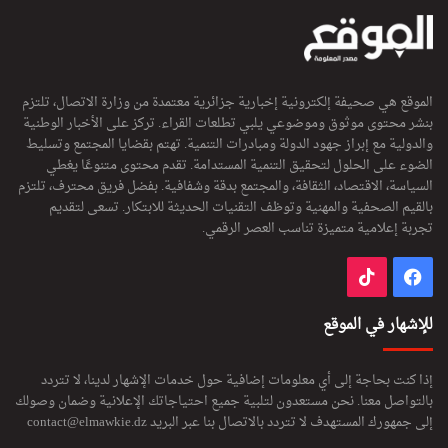
الموقع هي صحيفة إلكترونية إخبارية جزائرية معتمدة من وزارة الاتصال، تلتزم
بنشر محتوى موثوق وموضوعي يلبي تطلعات القراء. تركز على الأخبار الوطنية
والدولية مع إبراز جهود الدولة ومبادرات التنمية. تهتم بقضايا المجتمع وتسليط
الضوء على الحلول لتحقيق التنمية المستدامة. تقدم محتوى متنوعًا يغطي
السياسة، الاقتصاد، الثقافة، والمجتمع بدقة وشفافية. بفضل فريق محترف، تلتزم
بالقيم الصحفية والمهنية وتوظف التقنيات الحديثة للابتكار. تسعى لتقديم
تجربة إعلامية متميزة تناسب العصر الرقمي.
فيسبوك
‫TikTok
للإشهار في الموقع
إذا كنت بحاجة إلى أي معلومات إضافية حول خدمات الإشهار لدينا، لا تتردد
بالتواصل معنا. نحن مستعدون لتلبية جميع احتياجاتك الإعلانية وضمان وصولك
إلى جمهورك المستهدف لا تتردد بالاتصال بنا عبر البريد
contact@elmawkie.dz