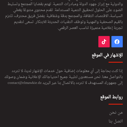
والدولية مع إبراز جهود الدولة ومبادرات التنمية. تهتم بقضايا المجتمع وتسليط
الضوء على الحلول لتحقيق التنمية المستدامة. تقدم محتوى متنوعًا يغطي
السياسة، الاقتصاد، الثقافة، والمجتمع بدقة وشفافية. بفضل فريق محترف، تلتزم
بالقيم الصحفية والمهنية وتوظف التقنيات الحديثة للابتكار. تسعى لتقديم
تجربة إعلامية متميزة تناسب العصر الرقمي.
فيسبوك
‫TikTok
للإشهار في الموقع
إذا كنت بحاجة إلى أي معلومات إضافية حول خدمات الإشهار لدينا، لا تتردد
بالتواصل معنا. نحن مستعدون لتلبية جميع احتياجاتك الإعلانية وضمان وصولك
إلى جمهورك المستهدف لا تتردد بالاتصال بنا عبر البريد
contact@elmawkie.dz
روابط الموقع
من نحن
اتصل بنا