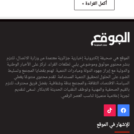
أكمل القراءة »
الموقع هي صحيفة إلكترونية إخبارية جزائرية معتمدة من وزارة الاتصال، تلتزم
بنشر محتوى موثوق وموضوعي يلبي تطلعات القراء. تركز على الأخبار الوطنية
والدولية مع إبراز جهود الدولة ومبادرات التنمية. تهتم بقضايا المجتمع وتسليط
الضوء على الحلول لتحقيق التنمية المستدامة. تقدم محتوى متنوعًا يغطي
السياسة، الاقتصاد، الثقافة، والمجتمع بدقة وشفافية. بفضل فريق محترف، تلتزم
بالقيم الصحفية والمهنية وتوظف التقنيات الحديثة للابتكار. تسعى لتقديم
تجربة إعلامية متميزة تناسب العصر الرقمي.
فيسبوك
‫TikTok
للإشهار في الموقع