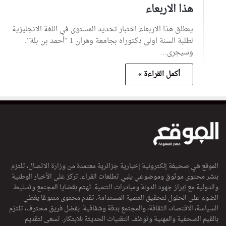
هذا الاربعاء
ينطلق هذا الاربعاء اختبار تحديد المستوى في اللغة الانجليزية
لطلبة السنة اولى دكتوراه بجامعة وهران 1 “أحمد بن بلة”.
وسيجرى…
أكمل القراءة »
الموقع هي صحيفة إلكترونية إخبارية جزائرية معتمدة من وزارة الاتصال، تلتزم
بنشر محتوى موثوق وموضوعي يلبي تطلعات القراء. تركز على الأخبار الوطنية
والدولية مع إبراز جهود الدولة ومبادرات التنمية. تهتم بقضايا المجتمع وتسليط
الضوء على الحلول لتحقيق التنمية المستدامة. تقدم محتوى متنوعًا يغطي
السياسة، الاقتصاد، الثقافة، والمجتمع بدقة وشفافية. بفضل فريق محترف، تلتزم
بالقيم الصحفية والمهنية وتوظف التقنيات الحديثة للابتكار. تسعى لتقديم