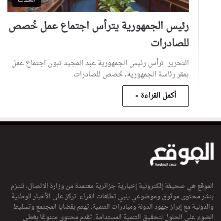
الحدث
رئيس الجمهورية يترأس اجتماع عمل خُصص
للصادرات
التحرير ترأس رئيس الجمهورية عبد المجيد تبون اجتماع عمل
بمقر رئاسة الجمهورية، خُصص للصادرات.
أكمل القراءة »
الموقع هي صحيفة إلكترونية إخبارية جزائرية معتمدة من وزارة الاتصال، تلتزم
بنشر محتوى موثوق وموضوعي يلبي تطلعات القراء. تركز على الأخبار الوطنية
والدولية مع إبراز جهود الدولة ومبادرات التنمية. تهتم بقضايا المجتمع وتسليط
الضوء على الحلول لتحقيق التنمية المستدامة. تقدم محتوى متنوعًا يغطي