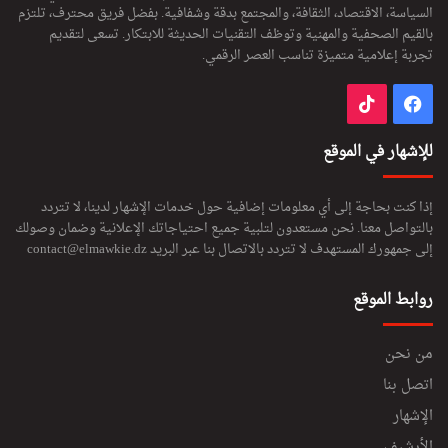
السياسة، الاقتصاد، الثقافة، والمجتمع بدقة وشفافية. بفضل فريق محترف، تلتزم
بالقيم الصحفية والمهنية وتوظف التقنيات الحديثة للابتكار. تسعى لتقديم
تجربة إعلامية متميزة تناسب العصر الرقمي.
فيسبوك
‫TikTok
للإشهار في الموقع
إذا كنت بحاجة إلى أي معلومات إضافية حول خدمات الإشهار لدينا، لا تتردد
بالتواصل معنا. نحن مستعدون لتلبية جميع احتياجاتك الإعلانية وضمان وصولك
إلى جمهورك المستهدف لا تتردد بالاتصال بنا عبر البريد
contact@elmawkie.dz
روابط الموقع
من نحن
اتصل بنا
الإشهار
الأرشيف