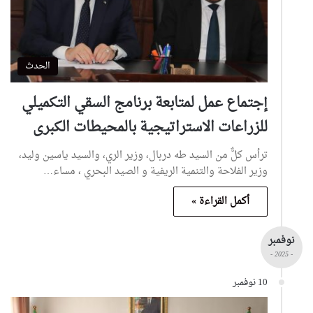
الحدث
إجتماع عمل لمتابعة برنامج السقي التكميلي
للزراعات الاستراتيجية بالمحيطات الكبرى
ترأس كلٌّ من السيد طه دربال، وزير الري، والسيد ياسين وليد،
وزير الفلاحة والتنمية الريفية و الصيد البحري ، مساء…
أكمل القراءة »
نوفمبر
- 2025 -
10 نوفمبر