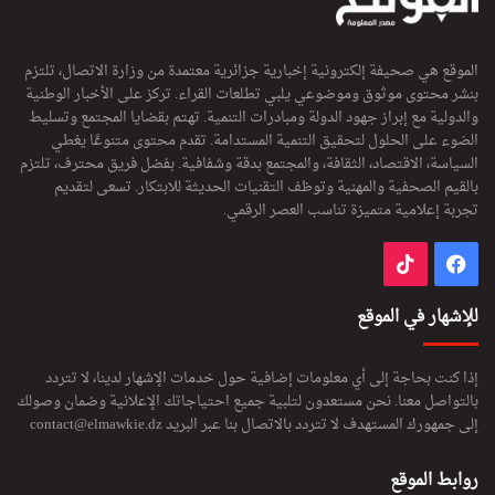
الموقع هي صحيفة إلكترونية إخبارية جزائرية معتمدة من وزارة الاتصال، تلتزم
بنشر محتوى موثوق وموضوعي يلبي تطلعات القراء. تركز على الأخبار الوطنية
والدولية مع إبراز جهود الدولة ومبادرات التنمية. تهتم بقضايا المجتمع وتسليط
الضوء على الحلول لتحقيق التنمية المستدامة. تقدم محتوى متنوعًا يغطي
السياسة، الاقتصاد، الثقافة، والمجتمع بدقة وشفافية. بفضل فريق محترف، تلتزم
بالقيم الصحفية والمهنية وتوظف التقنيات الحديثة للابتكار. تسعى لتقديم
تجربة إعلامية متميزة تناسب العصر الرقمي.
فيسبوك
‫TikTok
للإشهار في الموقع
إذا كنت بحاجة إلى أي معلومات إضافية حول خدمات الإشهار لدينا، لا تتردد
بالتواصل معنا. نحن مستعدون لتلبية جميع احتياجاتك الإعلانية وضمان وصولك
إلى جمهورك المستهدف لا تتردد بالاتصال بنا عبر البريد
contact@elmawkie.dz
روابط الموقع