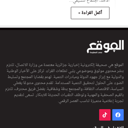
الأحد، اجتماع تنسيقي…
أكمل القراءة »
الموقع هي صحيفة إلكترونية إخبارية جزائرية معتمدة من وزارة الاتصال، تلتزم
بنشر محتوى موثوق وموضوعي يلبي تطلعات القراء. تركز على الأخبار الوطنية
والدولية مع إبراز جهود الدولة ومبادرات التنمية. تهتم بقضايا المجتمع وتسليط
الضوء على الحلول لتحقيق التنمية المستدامة. تقدم محتوى متنوعًا يغطي
السياسة، الاقتصاد، الثقافة، والمجتمع بدقة وشفافية. بفضل فريق محترف، تلتزم
بالقيم الصحفية والمهنية وتوظف التقنيات الحديثة للابتكار. تسعى لتقديم
تجربة إعلامية متميزة تناسب العصر الرقمي.
فيسبوك
‫TikTok