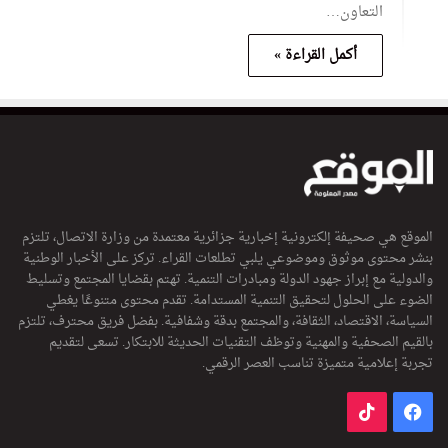
التعاون…
أكمل القراءة »
الموقع هي صحيفة إلكترونية إخبارية جزائرية معتمدة من وزارة الاتصال، تلتزم
بنشر محتوى موثوق وموضوعي يلبي تطلعات القراء. تركز على الأخبار الوطنية
والدولية مع إبراز جهود الدولة ومبادرات التنمية. تهتم بقضايا المجتمع وتسليط
الضوء على الحلول لتحقيق التنمية المستدامة. تقدم محتوى متنوعًا يغطي
السياسة، الاقتصاد، الثقافة، والمجتمع بدقة وشفافية. بفضل فريق محترف، تلتزم
بالقيم الصحفية والمهنية وتوظف التقنيات الحديثة للابتكار. تسعى لتقديم
تجربة إعلامية متميزة تناسب العصر الرقمي.
فيسبوك
‫TikTok