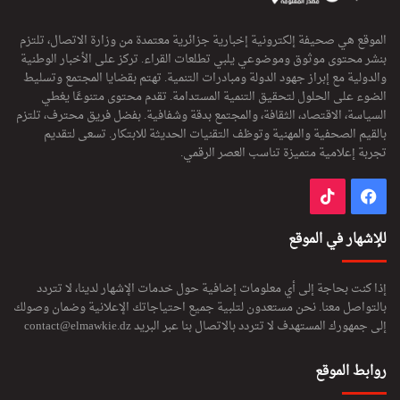
الموقع هي صحيفة إلكترونية إخبارية جزائرية معتمدة من وزارة الاتصال، تلتزم
بنشر محتوى موثوق وموضوعي يلبي تطلعات القراء. تركز على الأخبار الوطنية
والدولية مع إبراز جهود الدولة ومبادرات التنمية. تهتم بقضايا المجتمع وتسليط
الضوء على الحلول لتحقيق التنمية المستدامة. تقدم محتوى متنوعًا يغطي
السياسة، الاقتصاد، الثقافة، والمجتمع بدقة وشفافية. بفضل فريق محترف، تلتزم
بالقيم الصحفية والمهنية وتوظف التقنيات الحديثة للابتكار. تسعى لتقديم
تجربة إعلامية متميزة تناسب العصر الرقمي.
فيسبوك
‫TikTok
للإشهار في الموقع
إذا كنت بحاجة إلى أي معلومات إضافية حول خدمات الإشهار لدينا، لا تتردد
بالتواصل معنا. نحن مستعدون لتلبية جميع احتياجاتك الإعلانية وضمان وصولك
إلى جمهورك المستهدف لا تتردد بالاتصال بنا عبر البريد
contact@elmawkie.dz
روابط الموقع