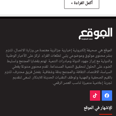
أكمل القراءة »
الموقع هي صحيفة إلكترونية إخبارية جزائرية معتمدة من وزارة الاتصال، تلتزم
بنشر محتوى موثوق وموضوعي يلبي تطلعات القراء. تركز على الأخبار الوطنية
والدولية مع إبراز جهود الدولة ومبادرات التنمية. تهتم بقضايا المجتمع وتسليط
الضوء على الحلول لتحقيق التنمية المستدامة. تقدم محتوى متنوعًا يغطي
السياسة، الاقتصاد، الثقافة، والمجتمع بدقة وشفافية. بفضل فريق محترف، تلتزم
بالقيم الصحفية والمهنية وتوظف التقنيات الحديثة للابتكار. تسعى لتقديم
تجربة إعلامية متميزة تناسب العصر الرقمي.
فيسبوك
‫TikTok
للإشهار في الموقع