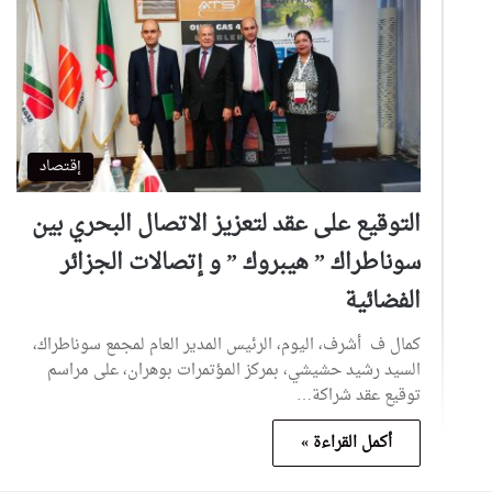
إقتصاد
التوقيع على عقد لتعزيز الاتصال البحري بين
سوناطراك ” هيبروك ” و إتصالات الجزائر
الفضائية
كمال ف أشرف، اليوم، الرئيس المدير العام لمجمع سوناطراك،
السيد رشيد حشيشي، بمركز المؤتمرات بوهران، على مراسم
توقيع عقد شراكة…
أكمل القراءة »