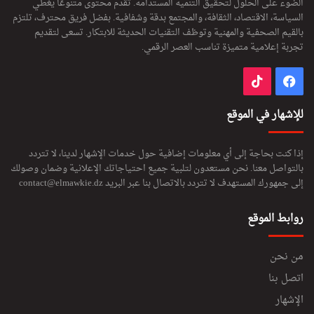
الضوء على الحلول لتحقيق التنمية المستدامة. تقدم محتوى متنوعًا يغطي
السياسة، الاقتصاد، الثقافة، والمجتمع بدقة وشفافية. بفضل فريق محترف، تلتزم
بالقيم الصحفية والمهنية وتوظف التقنيات الحديثة للابتكار. تسعى لتقديم
تجربة إعلامية متميزة تناسب العصر الرقمي.
فيسبوك
‫TikTok
للإشهار في الموقع
إذا كنت بحاجة إلى أي معلومات إضافية حول خدمات الإشهار لدينا، لا تتردد
بالتواصل معنا. نحن مستعدون لتلبية جميع احتياجاتك الإعلانية وضمان وصولك
إلى جمهورك المستهدف لا تتردد بالاتصال بنا عبر البريد
contact@elmawkie.dz
روابط الموقع
من نحن
اتصل بنا
الإشهار