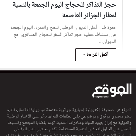
حجز التذاكر للحجاج اليوم الجمعة بالنسبة
لمطار الجزائر العاصمة
حمرة ف أعلن الديوان الوطني للحج والعمرة، اليوم الجمعة
عن إستئناف عملية حجز تذاكر السفر للحجاج المسافرين مع
الديوان…
أكمل القراءة »
الموقع هي صحيفة إلكترونية إخبارية جزائرية معتمدة من وزارة الاتصال، تلتزم
بنشر محتوى موثوق وموضوعي يلبي تطلعات القراء. تركز على الأخبار الوطنية
والدولية مع إبراز جهود الدولة ومبادرات التنمية. تهتم بقضايا المجتمع وتسليط
الضوء على الحلول لتحقيق التنمية المستدامة. تقدم محتوى متنوعًا يغطي
السياسة، الاقتصاد، الثقافة، والمجتمع بدقة وشفافية. بفضل فريق محترف، تلتزم