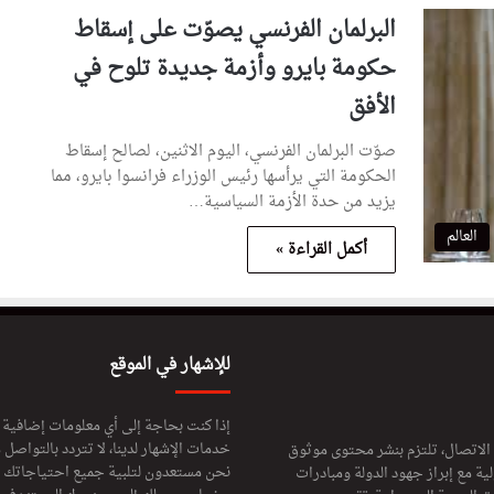
البرلمان الفرنسي يصوّت على إسقاط
حكومة بايرو وأزمة جديدة تلوح في
الأفق
صوّت البرلمان الفرنسي، اليوم الاثنين، لصالح إسقاط
الحكومة التي يرأسها رئيس الوزراء فرانسوا بايرو، مما
يزيد من حدة الأزمة السياسية…
العالم
أكمل القراءة »
للإشهار في الموقع
إذا كنت بحاجة إلى أي معلومات إضافية
خدمات الإشهار لدينا، لا تتردد بالتواصل م
 الاتصال، تلتزم بنشر محتوى موثوق
نحن مستعدون لتلبية جميع احتياجاتك ال
ة مع إبراز جهود الدولة ومبادرات