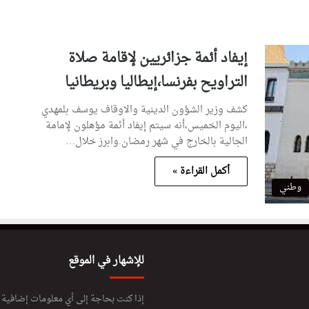
إيفاد أئمة جزائريين لإقامة صلاة
التراويح بفرنسا،إيطاليا وبريطانيا
كشف وزير الشؤون الدينية والاوقاف يوسف بلمهدي
،اليوم الخميس،أنه سيتم إيفاد أئمة مؤهلون لإمامة
الجالية بالخارج في شهر رمضان.وابرز خلال…
أكمل القراءة »
وطني
للإشهار في الموقع
إذا كنت بحاجة إلى أي معلومات إضافية