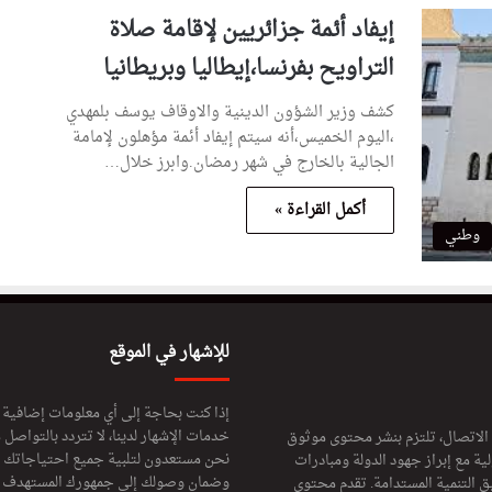
إيفاد أئمة جزائريين لإقامة صلاة
التراويح بفرنسا،إيطاليا وبريطانيا
كشف وزير الشؤون الدينية والاوقاف يوسف بلمهدي
،اليوم الخميس،أنه سيتم إيفاد أئمة مؤهلون لإمامة
الجالية بالخارج في شهر رمضان.وابرز خلال…
أكمل القراءة »
وطني
للإشهار في الموقع
إذا كنت بحاجة إلى أي معلومات إضافية
خدمات الإشهار لدينا، لا تتردد بالتواصل م
 الاتصال، تلتزم بنشر محتوى موثوق
نحن مستعدون لتلبية جميع احتياجاتك ال
ة مع إبراز جهود الدولة ومبادرات
وضمان وصولك إلى جمهورك المستهدف لا
ق التنمية المستدامة. تقدم محتوى