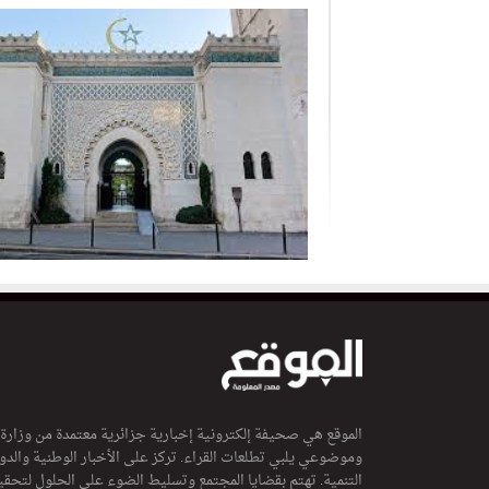
الموقع هي صحيفة إلكترونية إخبارية جزائرية معتمدة من وزارة
وموضوعي يلبي تطلعات القراء. تركز على الأخبار الوطنية والدولي
التنمية. تهتم بقضايا المجتمع وتسليط الضوء على الحلول لتحقي