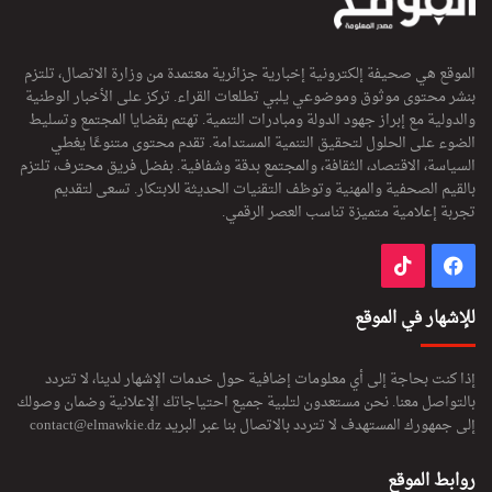
الموقع هي صحيفة إلكترونية إخبارية جزائرية معتمدة من وزارة الاتصال، تلتزم
بنشر محتوى موثوق وموضوعي يلبي تطلعات القراء. تركز على الأخبار الوطنية
والدولية مع إبراز جهود الدولة ومبادرات التنمية. تهتم بقضايا المجتمع وتسليط
الضوء على الحلول لتحقيق التنمية المستدامة. تقدم محتوى متنوعًا يغطي
السياسة، الاقتصاد، الثقافة، والمجتمع بدقة وشفافية. بفضل فريق محترف، تلتزم
بالقيم الصحفية والمهنية وتوظف التقنيات الحديثة للابتكار. تسعى لتقديم
تجربة إعلامية متميزة تناسب العصر الرقمي.
فيسبوك
‫TikTok
للإشهار في الموقع
إذا كنت بحاجة إلى أي معلومات إضافية حول خدمات الإشهار لدينا، لا تتردد
بالتواصل معنا. نحن مستعدون لتلبية جميع احتياجاتك الإعلانية وضمان وصولك
إلى جمهورك المستهدف لا تتردد بالاتصال بنا عبر البريد
contact@elmawkie.dz
روابط الموقع