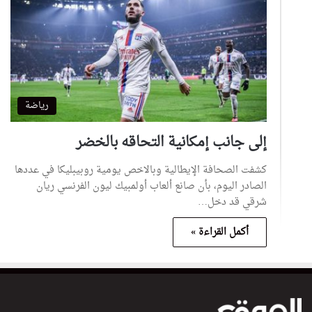
رياضة
إلى جانب إمكانية التحاقه بالخضر
كشفت الصحافة الإيطالية وبالاخص يومية روبيبليكا في عددها
الصادر اليوم، بأن صانع ألعاب أولمبيك ليون الفرنسي ريان
شرقي قد دخل…
أكمل القراءة »