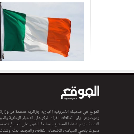
الموقع هي صحيفة إلكترونية إخبارية جزائرية معتمدة من وزارة
وموضوعي يلبي تطلعات القراء. تركز على الأخبار الوطنية والدولي
التنمية. تهتم بقضايا المجتمع وتسليط الضوء على الحلول لتحقي
متنوعًا يغطي السياسة، الاقتصاد، الثقافة، والمجتمع بدقة وشفاف