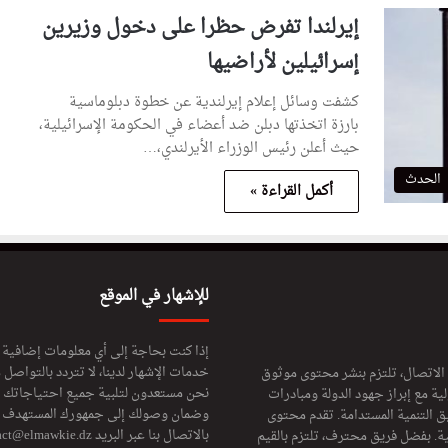
إيرلندا تفرض حظرا على دخول وزيرين
إسرائيلين لأراضيها
كشفت وسائل إعلام إيرلندية عن خطوة دبلوماسية
بارزة اتخذتها دبلن ضد أعضاء في الحكومة الإسرائيلية،
حيث أعلن رئيس الوزراء الأيرلندي،…
الحدث
أكمل القراءة »
للإشهار في الموقع
إذا كنت بحاجة إلى أي معلومات إضافية
خدمات الإشهار لدينا، لا تتردد بالتواصل م
 الاتصال، تلتزم بنشر محتوى موثوق
نحن مستعدون لتلبية جميع احتياجاتك ال
ة مع إبراز جهود الدولة ومبادرات
وضمان وصولك إلى جمهورك المستهدف لا
ق التنمية المستدامة. تقدم محتوى
بالاتصال بنا عبر البريد
act@elmawkie.dz
ية. بفضل فريق محترف، تلتزم بالقيم