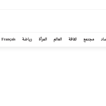
ا توجد أزمة مع الجزائر وهناك تقارب تام في وجهات النظر مع الرئيس تبون
اد
مجتمع
ثقافة
العالم
المرأة
رياضة
Français