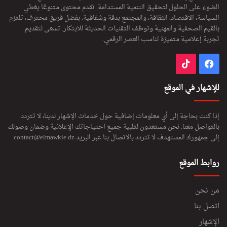
الضوء على الحلول لتحقيق التنمية المستدامة. تقدم محتوى متنوعًا يغطي
السياسة، الاقتصاد، الثقافة، والمجتمع بدقة وشفافية. بفضل فريق محترف، تلتزم
بالقيم الصحفية والمهنية وتوظف التقنيات الحديثة للابتكار. تسعى لتقديم
تجربة إعلامية متميزة تناسب العصر الرقمي.
فيسبوك
‫TikTok
للإشهار في الموقع
إذا كنت بحاجة إلى أي معلومات إضافية حول خدمات الإشهار لدينا، لا تتردد
بالتواصل معنا. نحن مستعدون لتلبية جميع احتياجاتك الإعلانية وضمان وصولك
إلى جمهورك المستهدف لا تتردد بالاتصال بنا عبر البريد
contact@elmawkie.dz
روابط الموقع
من نحن
اتصل بنا
الإشهار