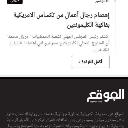
جهوي
19 نوفمبر
إهتمام رجال أعمال من تكساس الامريكية
بفاكهة الكليمونتين
كشف رئيس المجلس المهني لشعبة الحمضيات ” دربال محمد”
أن المنتوج المحلي لكليمونتين مسرغين لقي اهتماما عالميا ،و
ذلك من…
أكمل القراءة »
الموقع هي صحيفة إلكترونية إخبارية جزائرية معتمدة من وزارة الاتصال، تلتزم
بنشر محتوى موثوق وموضوعي يلبي تطلعات القراء. تركز على الأخبار الوطنية
والدولية مع إبراز جهود الدولة ومبادرات التنمية. تهتم بقضايا المجتمع وتسليط