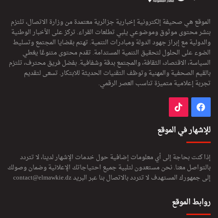
الموقع هي صحيفة إلكترونية إخبارية جزائرية معتمدة من وزارة الاتصال، تلتزم
بنشر محتوى موثوق وموضوعي يلبي تطلعات القراء. تركز على الأخبار الوطنية
والدولية مع إبراز جهود الدولة ومبادرات التنمية. تهتم بقضايا المجتمع وتسليط
الضوء على الحلول لتحقيق التنمية المستدامة. تقدم محتوى متنوعًا يغطي
السياسة، الاقتصاد، الثقافة، والمجتمع بدقة وشفافية. بفضل فريق محترف، تلتزم
بالقيم الصحفية والمهنية وتوظف التقنيات الحديثة للابتكار. تسعى لتقديم
تجربة إعلامية متميزة تناسب العصر الرقمي.
فيسبوك
‫TikTok
للإشهار في الموقع
إذا كنت بحاجة إلى أي معلومات إضافية حول خدمات الإشهار لدينا، لا تتردد
بالتواصل معنا. نحن مستعدون لتلبية جميع احتياجاتك الإعلانية وضمان وصولك
إلى جمهورك المستهدف لا تتردد بالاتصال بنا عبر البريد
contact@elmawkie.dz
روابط الموقع