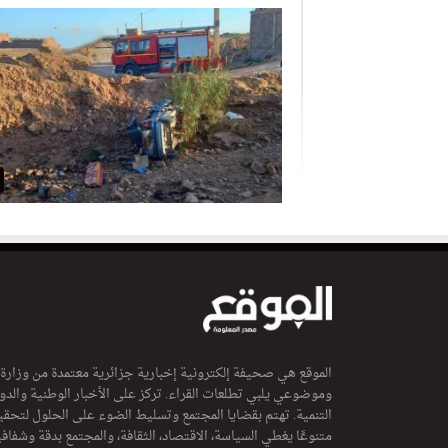
الموقع هي صحيفة إلكترونية إخبارية جزائرية معتمدة من وزارة
وموضوعي يلبي تطلعات القراء. تركز على الأخبار الوطنية والدولي
التنمية. تهتم بقضايا المجتمع وتسليط الضوء على الحلول لتحقي
متنوعًا يغطي السياسة، الاقتصاد، الثقافة، والمجتمع بدقة وشفاف