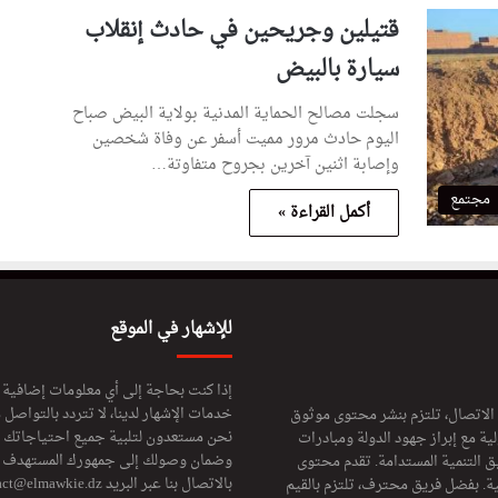
قتيلين وجريحين في حادث إنقلاب
سيارة بالبيض
سجلت مصالح الحماية المدنية بولاية البيض صباح
اليوم حادث مرور مميت أسفر عن وفاة شخصين
وإصابة اثنين آخرين بجروح متفاوتة…
مجتمع
أكمل القراءة »
للإشهار في الموقع
إذا كنت بحاجة إلى أي معلومات إضافية
خدمات الإشهار لدينا، لا تتردد بالتواصل م
 الاتصال، تلتزم بنشر محتوى موثوق
نحن مستعدون لتلبية جميع احتياجاتك ال
ة مع إبراز جهود الدولة ومبادرات
وضمان وصولك إلى جمهورك المستهدف لا
ق التنمية المستدامة. تقدم محتوى
بالاتصال بنا عبر البريد
act@elmawkie.dz
ية. بفضل فريق محترف، تلتزم بالقيم