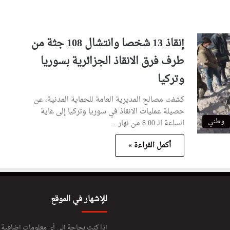
إنقاذ 13 شخصا وانتشال 108 جثة من
طرف فرق الانقاذ الجزائرية بسوريا
وتركيا
كشفت مصالح المديرية العامة للحماية المدنية، عن
حصيلة عمليات الانقاذ في سوريا وتركيا إلى غاية
وطني
الساعة الـ 8.00 من نهار…
أكمل القراءة »
للإشهار في الموقع
إذا كنت بحاجة إلى أي معلومات إضافية