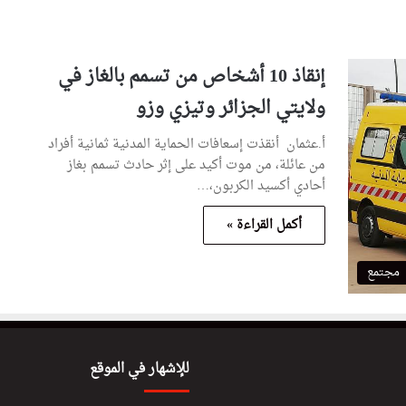
إنقاذ 10 أشخاص من تسمم بالغاز في
ولايتي الجزائر وتيزي وزو
أ.عثمان أنقذت إسعافات الحماية المدنية ثمانية أفراد
من عائلة، من موت أكيد على إثر حادث تسمم بغاز
أحادي أكسيد الكربون،…
أكمل القراءة »
مجتمع
للإشهار في الموقع