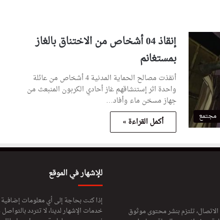
إنقاذ 04 أشخاص من الاختناق بالغاز
بمستغانم
أنقذت مصالح الحماية المدنية 4 أشخاص من عائلة
واحدة اثر إستنشاقهم غاز أحادي الكربون المنبعث من
جهاز مسخن ماء وأفاد…
مجتمع
أكمل القراءة »
للإشهار في الموقع
إذا كنت بحاجة إلى أي معلومات إضافية
خدمات الإشهار لدينا، لا تتردد بالتواصل م
 الاتصال، تلتزم بنشر محتوى موثوق