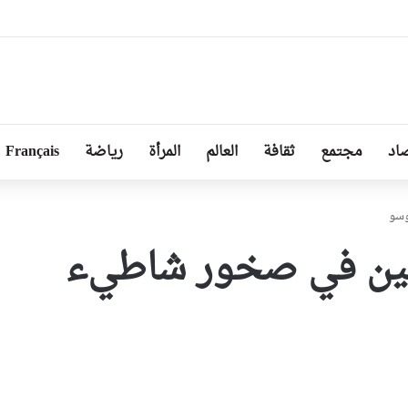
بل من طرف رئيسة مجلس الجمهورية للجمعية الوطنية البيلاروسية
اد
مجتمع
ثقافة
العالم
المرأة
رياضة
Français
وسو
القين في صخور شاطيء