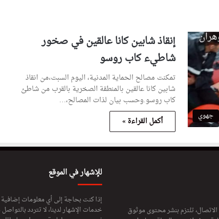
إنقاذ شابين كانا عالقين في صخور
شاطيء كاب روسو
تمكنت مصالح الحماية المدنية، اليوم السبت،من انقاذ
شابين كانا عالقين بالمنطقة الصخرية بالقرب من شاطئ
كاب روسو.وحسب بيان لذات المصالح،…
جهوي
أكمل القراءة »
للإشهار في الموقع
إذا كنت بحاجة إلى أي معلومات إضافية
خدمات الإشهار لدينا، لا تتردد بالتواصل م
 الاتصال، تلتزم بنشر محتوى موثوق