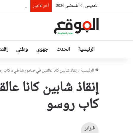
الخميس , 6 أغسطس 2026
السيّد عطاف يستق
آخر الأخبار
الرئيسية
الحدث
جهوي
وطني
إقتص
الرئيسية
/
إنقاذ شابين كانا عالقين في صخور شاطيء كاب ر
إنقاذ شابين كانا ع
كاب روسو
فبراير