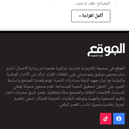
المصالح ،فقد تدخلت…
أكمل القراءة »
الموقع هي صحيفة إلكترونية إخبارية جزائرية معتمدة من وزارة الاتصال، تلتزم
بنشر محتوى موثوق وموضوعي يلبي تطلعات القراء. تركز على الأخبار الوطنية
والدولية مع إبراز جهود الدولة ومبادرات التنمية. تهتم بقضايا المجتمع وتسليط
الضوء على الحلول لتحقيق التنمية المستدامة. تقدم محتوى متنوعًا يغطي
السياسة، الاقتصاد، الثقافة، والمجتمع بدقة وشفافية. بفضل فريق محترف، تلتزم
بالقيم الصحفية والمهنية وتوظف التقنيات الحديثة للابتكار. تسعى لتقديم
تجربة إعلامية متميزة تناسب العصر الرقمي.
فيسبوك
‫TikTok