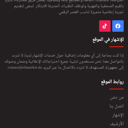
السياسة، الاقتصاد، الثقافة، والمجتمع بدقة وشفافية. بفضل فريق محترف، تلتزم
بالقيم الصحفية والمهنية وتوظف التقنيات الحديثة للابتكار. تسعى لتقديم
تجربة إعلامية متميزة تناسب العصر الرقمي.
فيسبوك
‫TikTok
للإشهار في الموقع
إذا كنت بحاجة إلى أي معلومات إضافية حول خدمات الإشهار لدينا، لا تتردد
بالتواصل معنا. نحن مستعدون لتلبية جميع احتياجاتك الإعلانية وضمان وصولك
إلى جمهورك المستهدف لا تتردد بالاتصال بنا عبر البريد
contact@elmawkie.dz
روابط الموقع
من نحن
اتصل بنا
الإشهار
الأرشيف