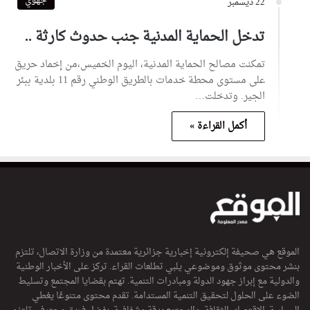
جهوي
22 ديسمبر
تدخل الحماية المدنية جنب حدوث كارثة ..
تمكنت مصالح الحماية المدنية، اليوم الخميس،من إخماد حريق
على مستوى محطة خدمات بالطريق الوطني رقم 11 بلدية ببئر
الجير. وتدخلت…
أكمل القراءة »
الموقع هي صحيفة إلكترونية إخبارية جزائرية معتمدة من وزارة الاتصال، تلتزم
بنشر محتوى موثوق وموضوعي يلبي تطلعات القراء. تركز على الأخبار الوطنية
والدولية مع إبراز جهود الدولة ومبادرات التنمية. تهتم بقضايا المجتمع وتسليط
الضوء على الحلول لتحقيق التنمية المستدامة. تقدم محتوى متنوعًا يغطي