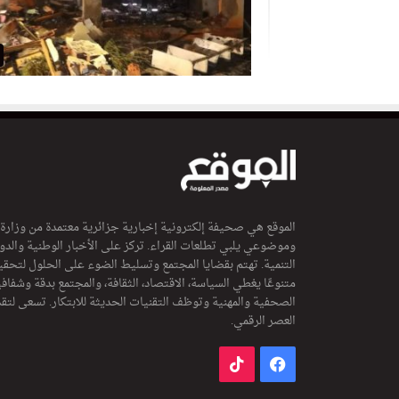
الموقع هي صحيفة إلكترونية إخبارية جزائرية معتمدة من وزارة
وموضوعي يلبي تطلعات القراء. تركز على الأخبار الوطنية والدولي
التنمية. تهتم بقضايا المجتمع وتسليط الضوء على الحلول لتحقي
متنوعًا يغطي السياسة، الاقتصاد، الثقافة، والمجتمع بدقة وشفاف
الصحفية والمهنية وتوظف التقنيات الحديثة للابتكار. تسعى لتق
العصر الرقمي.
فيسبوك
‫TikTok