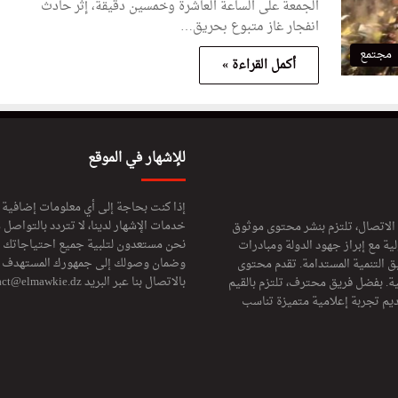
الجمعة على الساعة العاشرة وخمسين دقيقة، إثر حادث
انفجار غاز متبوع بحريق…
مجتمع
أكمل القراءة »
للإشهار في الموقع
إذا كنت بحاجة إلى أي معلومات إضافية
خدمات الإشهار لدينا، لا تتردد بالتواصل م
 الاتصال، تلتزم بنشر محتوى موثوق
نحن مستعدون لتلبية جميع احتياجاتك ال
ة مع إبراز جهود الدولة ومبادرات
وضمان وصولك إلى جمهورك المستهدف لا
ق التنمية المستدامة. تقدم محتوى
بالاتصال بنا عبر البريد
act@elmawkie.dz
ية. بفضل فريق محترف، تلتزم بالقيم
ديم تجربة إعلامية متميزة تناسب