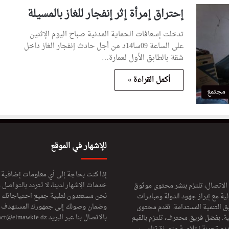
إحتراق إمرأة إثر إنفجار للغاز بالمسيلة
تدخلت إسعافات الحماية المدنية صباح اليوم الإثنين
على الساعة 09سا14د من أجل حادث إنفجار الغاز داخل
شقة بالطابق الأول لعمارة…
أكمل القراءة »
مجتمع
للإشهار في الموقع
إذا كنت بحاجة إلى أي معلومات إضافية
خدمات الإشهار لدينا، لا تتردد بالتواصل م
 الاتصال، تلتزم بنشر محتوى موثوق
نحن مستعدون لتلبية جميع احتياجاتك ال
ة مع إبراز جهود الدولة ومبادرات
وضمان وصولك إلى جمهورك المستهدف لا
ق التنمية المستدامة. تقدم محتوى
بالاتصال بنا عبر البريد
act@elmawkie.dz
ية. بفضل فريق محترف، تلتزم بالقيم
ديم تجربة إعلامية متميزة تناسب