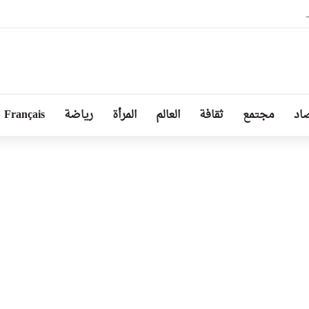
كليلا من الزهور أمام تمثال النصر بالعاصمة مينسك
اد
مجتمع
ثقافة
العالم
المرأة
رياضة
Français