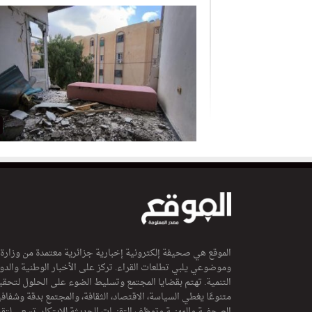
الموقع هي صحيفة إلكترونية إخبارية جزائرية معتمدة من وزارة
وموضوعي يلبي تطلعات القراء. تركز على الأخبار الوطنية والدولي
التنمية. تهتم بقضايا المجتمع وتسليط الضوء على الحلول لتحقي
متنوعًا يغطي السياسة، الاقتصاد، الثقافة، والمجتمع بدقة وشفاف
الصحفية والمهنية وتوظف التقنيات الحديثة للابتكار. تسعى لتق