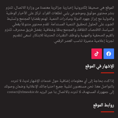
الموقع هي صحيفة إلكترونية إخبارية جزائرية معتمدة من وزارة الاتصال، تلتزم
بنشر محتوى موثوق وموضوعي يلبي تطلعات القراء. تركز على الأخبار الوطنية
والدولية مع إبراز جهود الدولة ومبادرات التنمية. تهتم بقضايا المجتمع وتسليط
الضوء على الحلول لتحقيق التنمية المستدامة. تقدم محتوى متنوعًا يغطي
السياسة، الاقتصاد، الثقافة، والمجتمع بدقة وشفافية. بفضل فريق محترف، تلتزم
بالقيم الصحفية والمهنية وتوظف التقنيات الحديثة للابتكار. تسعى لتقديم
تجربة إعلامية متميزة تناسب العصر الرقمي.
فيسبوك
‫TikTok
للإشهار في الموقع
إذا كنت بحاجة إلى أي معلومات إضافية حول خدمات الإشهار لدينا، لا تتردد
بالتواصل معنا. نحن مستعدون لتلبية جميع احتياجاتك الإعلانية وضمان وصولك
إلى جمهورك المستهدف لا تتردد بالاتصال بنا عبر البريد
contact@elmawkie.dz
روابط الموقع