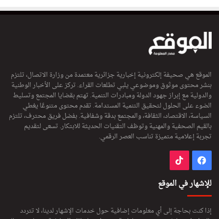
الموقع هي صحيفة إلكترونية إخبارية جزائرية معتمدة من وزارة الاتصال، تلتزم
بنشر محتوى موثوق وموضوعي يلبي تطلعات القراء. تركز على الأخبار الوطنية
والدولية مع إبراز جهود الدولة ومبادرات التنمية. تهتم بقضايا المجتمع وتسليط
الضوء على الحلول لتحقيق التنمية المستدامة. تقدم محتوى متنوعًا يغطي
السياسة، الاقتصاد، الثقافة، والمجتمع بدقة وشفافية. بفضل فريق محترف، تلتزم
بالقيم الصحفية والمهنية وتوظف التقنيات الحديثة للابتكار. تسعى لتقديم
تجربة إعلامية متميزة تناسب العصر الرقمي.
فيسبوك
‫TikTok
للإشهار في الموقع
إذا كنت بحاجة إلى أي معلومات إضافية حول خدمات الإشهار لدينا، لا تتردد