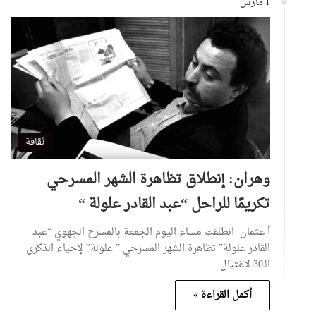
1 مارس
ثقافة
وهران: إنطلاق تظاهرة الشهر المسرحي
تكريمًا للراحل “عبد القادر علولة “
أ عثمان انطلقت مساء اليوم الجمعة بالمسرح الجهوي “عبد
القادر علولة” تظاهرة الشهر المسرحي ” علولة” لإحياء الذكرى
الـ30 لاغتيال…
أكمل القراءة »