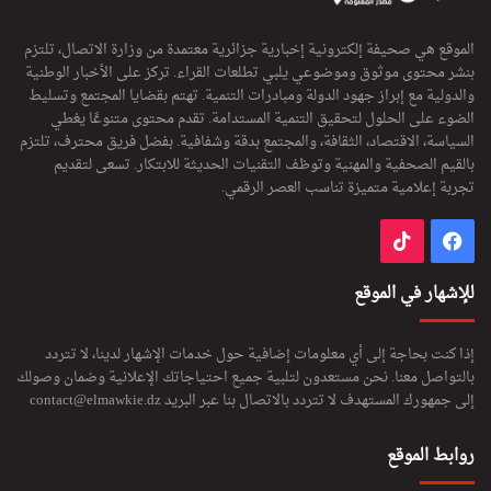
الموقع هي صحيفة إلكترونية إخبارية جزائرية معتمدة من وزارة الاتصال، تلتزم
بنشر محتوى موثوق وموضوعي يلبي تطلعات القراء. تركز على الأخبار الوطنية
والدولية مع إبراز جهود الدولة ومبادرات التنمية. تهتم بقضايا المجتمع وتسليط
الضوء على الحلول لتحقيق التنمية المستدامة. تقدم محتوى متنوعًا يغطي
السياسة، الاقتصاد، الثقافة، والمجتمع بدقة وشفافية. بفضل فريق محترف، تلتزم
بالقيم الصحفية والمهنية وتوظف التقنيات الحديثة للابتكار. تسعى لتقديم
تجربة إعلامية متميزة تناسب العصر الرقمي.
فيسبوك
‫TikTok
للإشهار في الموقع
إذا كنت بحاجة إلى أي معلومات إضافية حول خدمات الإشهار لدينا، لا تتردد
بالتواصل معنا. نحن مستعدون لتلبية جميع احتياجاتك الإعلانية وضمان وصولك
إلى جمهورك المستهدف لا تتردد بالاتصال بنا عبر البريد
contact@elmawkie.dz
روابط الموقع