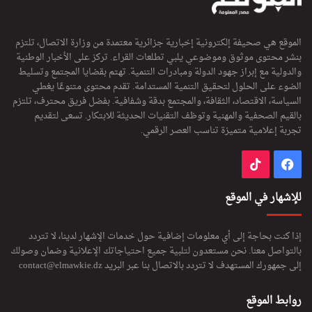
الموقع هي صحيفة إلكترونية إخبارية جزائرية معتمدة من وزارة الاتصال، تلتزم
بنشر محتوى موثوق وموضوعي يلبي تطلعات القراء. تركز على الأخبار الوطنية
والدولية مع إبراز جهود الدولة ومبادرات التنمية. تهتم بقضايا المجتمع وتسليط
الضوء على الحلول لتحقيق التنمية المستدامة. تقدم محتوى متنوعًا يغطي
السياسة، الاقتصاد، الثقافة، والمجتمع بدقة وشفافية. بفضل فريق محترف، تلتزم
بالقيم الصحفية والمهنية وتوظف التقنيات الحديثة للابتكار. تسعى لتقديم
تجربة إعلامية متميزة تناسب العصر الرقمي.
فيسبوك
‫TikTok
للإشهار في الموقع
إذا كنت بحاجة إلى أي معلومات إضافية حول خدمات الإشهار لدينا، لا تتردد
بالتواصل معنا. نحن مستعدون لتلبية جميع احتياجاتك الإعلانية وضمان وصولك
إلى جمهورك المستهدف لا تتردد بالاتصال بنا عبر البريد
contact@elmawkie.dz
روابط الموقع