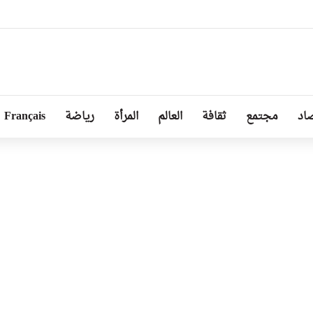
ا توجد أزمة مع الجزائر وهناك تقارب تام في وجهات النظر مع الرئيس تبون
اد
مجتمع
ثقافة
العالم
المرأة
رياضة
Français