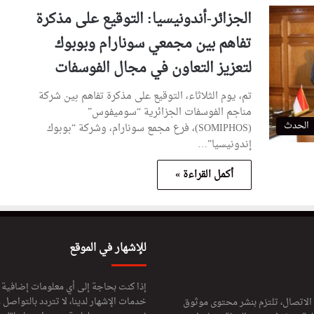
الجزائر-أندونيسيا: التوقيع على مذكرة
تفاهم بين مجمعي سونارام وبوبوك
لتعزيز التعاون في مجال الفوسفات
تم، يوم الثلاثاء، التوقيع على مذكرة تفاهم بين شركة
مناجم الفوسفات الجزائرية “سوميفوس”
الحدث
(SOMIPHOS)، فرع مجمع سونارام، وشركة “بوبوك
إندونيسيا”…
أكمل القراءة »
للإشهار في الموقع
إذا كنت بحاجة إلى أي معلومات إضافية
خدمات الإشهار لدينا، لا تتردد بالتواصل م
 الاتصال، تلتزم بنشر محتوى موثوق