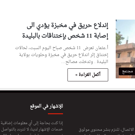
إندلاع حريق في مخبزة يؤدي الى
إصابة 11 شخص بإختناقات بالبليدة
أ.عثمان تعرض 11 شخص صباح اليوم السبت، لحالات
إختناق إثر اندلاع حريق في مخبزة وحلويات بولاية
البليدة . وتدخلت مصالح…
مجتمع
أكمل القراءة »
للإشهار في الموقع
إذا كنت بحاجة إلى أي معلومات إضافية
خدمات الإشهار لدينا، لا تتردد بالتواصل م
 الاتصال، تلتزم بنشر محتوى موثوق