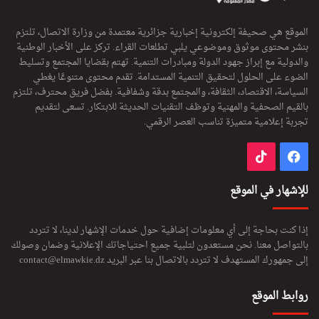
الموقع هي صحيفة إلكترونية إخبارية جزائرية معتمدة من وزارة الاتصال، تلتزم
بنشر محتوى موثوق وموضوعي يلبي تطلعات القراء. تركز على الأخبار الوطنية
والدولية مع إبراز جهود الدولة ومبادرات التنمية. تهتم بقضايا المجتمع وتسليط
الضوء على الحلول لتحقيق التنمية المستدامة. تقدم محتوى متنوعًا يغطي
السياسة، الاقتصاد، الثقافة، والمجتمع بدقة وشفافية. بفضل فريق محترف، تلتزم
بالقيم الصحفية والمهنية وتوظف التقنيات الحديثة للابتكار. تسعى لتقديم
تجربة إعلامية متميزة تناسب العصر الرقمي.
فيسبوك
‫TikTok
للإشهار في الموقع
إذا كنت بحاجة إلى أي معلومات إضافية حول خدمات الإشهار لدينا، لا تتردد
بالتواصل معنا. نحن مستعدون لتلبية جميع احتياجاتك الإعلانية وضمان وصولك
إلى جمهورك المستهدف لا تتردد بالاتصال بنا عبر البريد
contact@elmawkie.dz
روابط الموقع