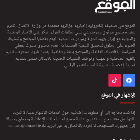
الموقع هي صحيفة إلكترونية إخبارية جزائرية معتمدة من وزارة الاتصال، تلتزم
بنشر محتوى موثوق وموضوعي يلبي تطلعات القراء. تركز على الأخبار الوطنية
والدولية مع إبراز جهود الدولة ومبادرات التنمية. تهتم بقضايا المجتمع وتسليط
الضوء على الحلول لتحقيق التنمية المستدامة. تقدم محتوى متنوعًا يغطي
السياسة، الاقتصاد، الثقافة، والمجتمع بدقة وشفافية. بفضل فريق محترف، تلتزم
بالقيم الصحفية والمهنية وتوظف التقنيات الحديثة للابتكار. تسعى لتقديم
تجربة إعلامية متميزة تناسب العصر الرقمي.
فيسبوك
‫TikTok
للإشهار في الموقع
إذا كنت بحاجة إلى أي معلومات إضافية حول خدمات الإشهار لدينا، لا تتردد
بالتواصل معنا. نحن مستعدون لتلبية جميع احتياجاتك الإعلانية وضمان وصولك
إلى جمهورك المستهدف لا تتردد بالاتصال بنا عبر البريد
contact@elmawkie.dz