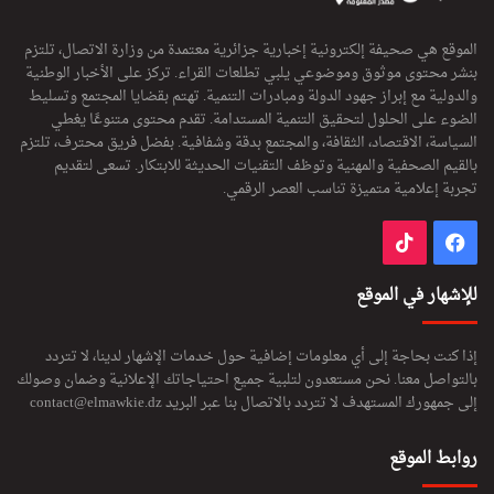
الموقع هي صحيفة إلكترونية إخبارية جزائرية معتمدة من وزارة الاتصال، تلتزم
بنشر محتوى موثوق وموضوعي يلبي تطلعات القراء. تركز على الأخبار الوطنية
والدولية مع إبراز جهود الدولة ومبادرات التنمية. تهتم بقضايا المجتمع وتسليط
الضوء على الحلول لتحقيق التنمية المستدامة. تقدم محتوى متنوعًا يغطي
السياسة، الاقتصاد، الثقافة، والمجتمع بدقة وشفافية. بفضل فريق محترف، تلتزم
بالقيم الصحفية والمهنية وتوظف التقنيات الحديثة للابتكار. تسعى لتقديم
تجربة إعلامية متميزة تناسب العصر الرقمي.
فيسبوك
‫TikTok
للإشهار في الموقع
إذا كنت بحاجة إلى أي معلومات إضافية حول خدمات الإشهار لدينا، لا تتردد
بالتواصل معنا. نحن مستعدون لتلبية جميع احتياجاتك الإعلانية وضمان وصولك
إلى جمهورك المستهدف لا تتردد بالاتصال بنا عبر البريد
contact@elmawkie.dz
روابط الموقع