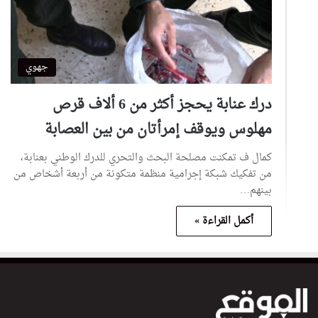
جهوي
درك عنابة يحجز أكثر من 6 ألاف قرص
مهلوس ويوقف إمرأتان من بين العصابة
كمال ف تمكنت مصلحة البحث والتحري للدرك الوطني بعنابة،
من تفكيك شبكة إجرامية منظمة متكونة من أربعة أشخاص من
بينهم…
أكمل القراءة »