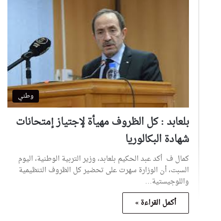
وطني
بلعابد : كل الظروف مهيأة لإجتياز إمتحانات
شهادة البكالوريا
كمال ف أكد عبد الحكيم بلعابد، وزير التربية الوطنية، اليوم
السبت، أن الوزارة سهرت على تحضير كل الظروف التنظيمية
واللوجيستية…
أكمل القراءة »