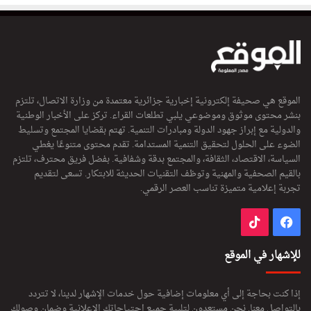
الموقع هي صحيفة إلكترونية إخبارية جزائرية معتمدة من وزارة الاتصال، تلتزم
بنشر محتوى موثوق وموضوعي يلبي تطلعات القراء. تركز على الأخبار الوطنية
والدولية مع إبراز جهود الدولة ومبادرات التنمية. تهتم بقضايا المجتمع وتسليط
الضوء على الحلول لتحقيق التنمية المستدامة. تقدم محتوى متنوعًا يغطي
السياسة، الاقتصاد، الثقافة، والمجتمع بدقة وشفافية. بفضل فريق محترف، تلتزم
بالقيم الصحفية والمهنية وتوظف التقنيات الحديثة للابتكار. تسعى لتقديم
تجربة إعلامية متميزة تناسب العصر الرقمي.
فيسبوك
‫TikTok
للإشهار في الموقع
إذا كنت بحاجة إلى أي معلومات إضافية حول خدمات الإشهار لدينا، لا تتردد
بالتواصل معنا. نحن مستعدون لتلبية جميع احتياجاتك الإعلانية وضمان وصولك