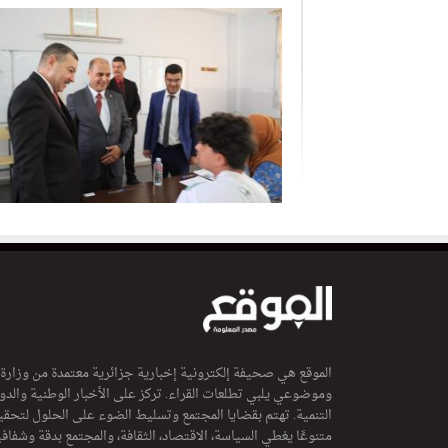
الموقع هي صحيفة إلكترونية إخبارية جزائرية معتمدة من وزارة
وموضوعي يلبي تطلعات القراء. تركز على الأخبار الوطنية والدولي
التنمية. تهتم بقضايا المجتمع وتسليط الضوء على الحلول لتحقي
متنوعًا يغطي السياسة، الاقتصاد، الثقافة، والمجتمع بدقة وشفاف