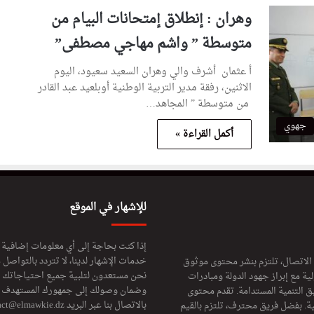
وهران : إنطلاق إمتحانات البيام من
متوسطة ” واشم مهاجي مصطفى”
أ عثمان أشرف والي وهران السعيد سعيود، اليوم
الاثنين، رفقة مدير التربية الوطنية أوبلعيد عبد القادر
من متوسطة ” المجاهد…
جهوي
أكمل القراءة »
للإشهار في الموقع
إذا كنت بحاجة إلى أي معلومات إضافية
خدمات الإشهار لدينا، لا تتردد بالتواصل م
 الاتصال، تلتزم بنشر محتوى موثوق
نحن مستعدون لتلبية جميع احتياجاتك ال
ة مع إبراز جهود الدولة ومبادرات
وضمان وصولك إلى جمهورك المستهدف لا
ق التنمية المستدامة. تقدم محتوى
بالاتصال بنا عبر البريد
act@elmawkie.dz
ية. بفضل فريق محترف، تلتزم بالقيم