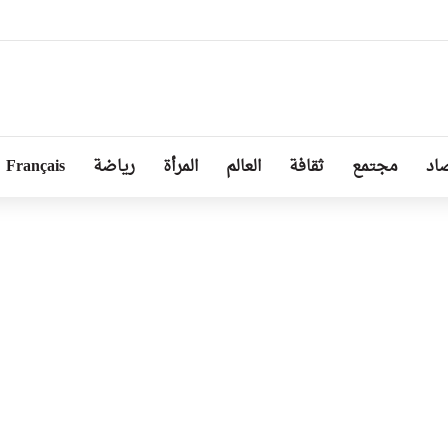
ا توجد أزمة مع الجزائر وهناك تقارب تام في وجهات النظر مع الرئيس تبون
اد
مجتمع
ثقافة
العالم
المرأة
رياضة
Français