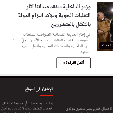
وزير الداخلية يتفقد ميدانيًا آثار
التقلبات الجوية ويؤكد التزام الدولة
بالتكفل بالمتضررين
في إطار المتابعة الميدانية المتواصلة للسلطات
العمومية لمخلفات التقلبات الجوية الأخيرة، حلّ مساءً
الحدث
وزير الداخلية والجماعات المحلية والنقل، السيد
السعيد…
أكمل القراءة »
للإشهار في الموقع
إذا كنت بحاجة إلى أي معلومات إضافية
خدمات الإشهار لدينا، لا تتردد بالتواصل م
 الاتصال، تلتزم بنشر محتوى موثوق