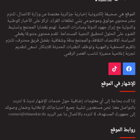
الموقع هي صحيفة إلكترونية إخبارية جزائرية معتمدة من وزارة الاتصال، تلتزم
بنشر محتوى موثوق وموضوعي يلبي تطلعات القراء. تركز على الأخبار الوطنية
والدولية مع إبراز جهود الدولة ومبادرات التنمية. تهتم بقضايا المجتمع وتسليط
الضوء على الحلول لتحقيق التنمية المستدامة. تقدم محتوى متنوعًا يغطي
السياسة، الاقتصاد، الثقافة، والمجتمع بدقة وشفافية. بفضل فريق محترف، تلتزم
بالقيم الصحفية والمهنية وتوظف التقنيات الحديثة للابتكار. تسعى لتقديم
تجربة إعلامية متميزة تناسب العصر الرقمي.
فيسبوك
‫TikTok
للإشهار في الموقع
إذا كنت بحاجة إلى أي معلومات إضافية حول خدمات الإشهار لدينا، لا تتردد
بالتواصل معنا. نحن مستعدون لتلبية جميع احتياجاتك الإعلانية وضمان وصولك
إلى جمهورك المستهدف لا تتردد بالاتصال بنا عبر البريد
contact@elmawkie.dz
روابط الموقع